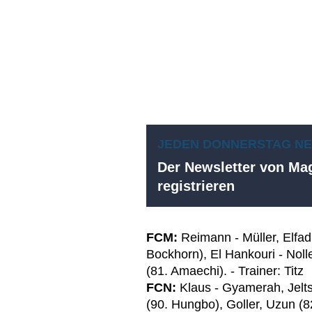
JEDEN DONNERSTAG N
Der Newsletter von Mag
registrieren
FCM:
Reimann - Müller, Elfadl
Bockhorn), El Hankouri - Nolle
(81. Amaechi). - Trainer: Titz
FCN:
Klaus - Gyamerah, Jelts
(90. Hungbo), Goller, Uzun (8