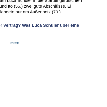
en Luca Schuler in die Startelf gerutschten
und Ito (55.) zwei gute Abschlüsse. El
landete nur am Außennetz (70.).
r Vertrag? Was Luca Schuler über eine
Anzeige