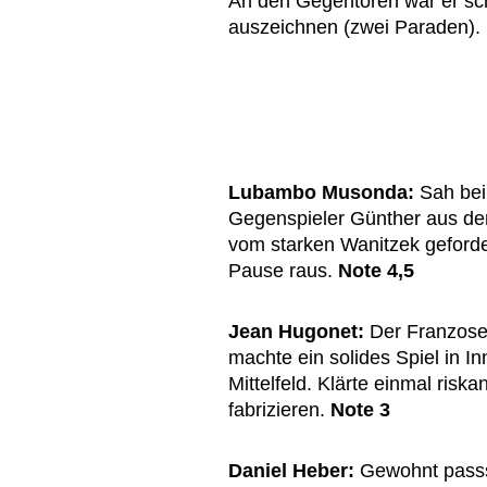
An den Gegentoren war er sch
auszeichnen (zwei Paraden).
Lubambo Musonda:
Sah beim
Gegenspieler Günther aus de
vom starken Wanitzek geforder
Pause raus.
Note 4,5
Jean Hugonet:
Der Franzose 
machte ein solides Spiel in I
Mittelfeld. Klärte einmal risk
fabrizieren.
Note 3
Daniel Heber:
Gewohnt passsi