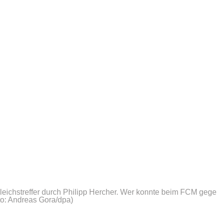
eichstreffer durch Philipp Hercher. Wer konnte beim FCM geg
to: Andreas Gora/dpa)