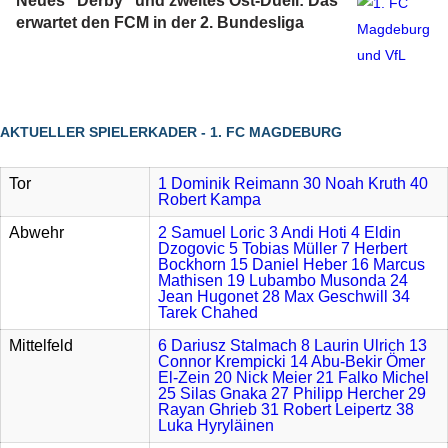
Neues "Derby" und zweites Ost-Duell: Das
erwartet den FCM in der 2. Bundesliga
AKTUELLER SPIELERKADER - 1. FC MAGDEBURG
Tor
1 Dominik Reimann
30 Noah Kruth
40
Robert Kampa
Abwehr
2 Samuel Loric
3 Andi Hoti
4 Eldin
Dzogovic
5 Tobias Müller
7 Herbert
Bockhorn
15 Daniel Heber
16 Marcus
Mathisen
19 Lubambo Musonda
24
Jean Hugonet
28 Max Geschwill
34
Tarek Chahed
Mittelfeld
6 Dariusz Stalmach
8 Laurin Ulrich
13
Connor Krempicki
14 Abu-Bekir Ömer
El-Zein
20 Nick Meier
21 Falko Michel
25 Silas Gnaka
27 Philipp Hercher
29
Rayan Ghrieb
31 Robert Leipertz
38
Luka Hyryläinen