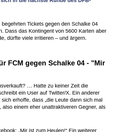
t sich in die nächste Runde des DFB-
begehrten Tickets gegen den Schalke 04
n. Dass das Kontingent von 5600 Karten aber
e, dürfte viele irritieren – und ärgern.
ür FCM gegen Schalke 04 - "Mir
sverkauft? … Hatte zu keiner Zeit die
schreibt ein User auf Twitter/X. Ein anderer
 sich erhoffe, dass „die Leute dann sich mal
“, also einem eher unattraktiveren Gegner, als
cebook: „Mir ist zum Heulen!“ Ein weiterer