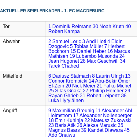
AKTUELLER SPIELERKADER - 1. FC MAGDEBURG
Tor
1 Dominik Reimann
30 Noah Kruth
40
Robert Kampa
Abwehr
2 Samuel Loric
3 Andi Hoti
4 Eldin
Dzogovic
5 Tobias Müller
7 Herbert
Bockhorn
15 Daniel Heber
16 Marcus
Mathisen
19 Lubambo Musonda
24
Jean Hugonet
28 Max Geschwill
34
Tarek Chahed
Mittelfeld
6 Dariusz Stalmach
8 Laurin Ulrich
13
Connor Krempicki
14 Abu-Bekir Ömer
El-Zein
20 Nick Meier
21 Falko Michel
25 Silas Gnaka
27 Philipp Hercher
29
Rayan Ghrieb
31 Robert Leipertz
38
Luka Hyryläinen
Angriff
9 Maximilian Breunig
11 Alexander Ahl-
Holmström
17 Alexander Nollenberger
18 Emir Kuhinja
22 Mateusz Zukowski
23 Baris Atik
26 Aleksa Marusic
35
Magnus Baars
39 Kandet Diawara
45
Ado Onaiwu