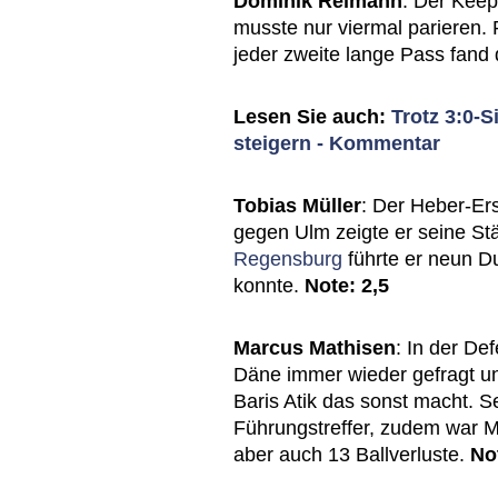
Dominik Reimann
: Der Keep
musste nur viermal parieren. 
jeder zweite lange Pass fand 
Lesen Sie auch:
Trotz 3:0-
steigern - Kommentar
Tobias Müller
: Der Heber-Ers
gegen Ulm zeigte er seine St
Regensburg
führte er neun D
konnte.
Note: 2,5
Marcus Mathisen
: In der De
Däne immer wieder gefragt und
Baris Atik das sonst macht. S
Führungstreffer, zudem war M
aber auch 13 Ballverluste.
No