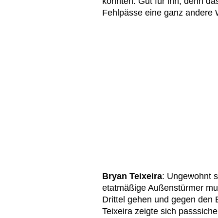
konnten. Gut für ihn, denn da
Fehlpässe eine ganz ander
Bryan Teixeira
: Ungewohnt st
etatmäßige Außenstürmer mus
Drittel gehen und gegen den Ba
Teixeira zeigte sich passsich