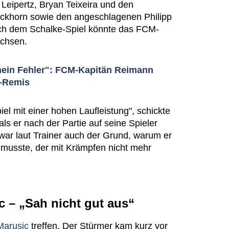
t Leipertz, Bryan Teixeira und den
ockhorn sowie den angeschlagenen Philipp
ch dem Schalke-Spiel könnte das FCM-
achsen.
ein Fehler": FCM-Kapitän Reimann
e-Remis
el mit einer hohen Laufleistung", schickte
ls er nach der Partie auf seine Spieler
ar laut Trainer auch der Grund, warum er
musste, der mit Krämpfen nicht mehr
 – „Sah nicht gut aus“
Marusic
treffen. Der Stürmer kam kurz vor