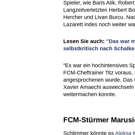
Spieler, wie Baris Atik, Rober
Langzeitverletzten Herbert B
Hercher und Livan Burcu. Na
Lazarett indes noch weiter w
Lesen Sie auch:
"Das war m
selbstkritisch nach Schalk
"Es war ein hochintensives Spi
FCM-Cheftrainer Titz voraus, a
angesprochenen wurde. Das w
Xavier Amaechi auswechseln 
weitermachen konnte.
FCM-Stürmer Marusic
Schlimmer könnte es
Aleksa 