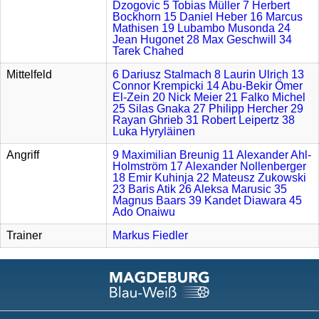
Dzogovic
5 Tobias Müller
7 Herbert
Bockhorn
15 Daniel Heber
16 Marcus
Mathisen
19 Lubambo Musonda
24
Jean Hugonet
28 Max Geschwill
34
Tarek Chahed
Mittelfeld
6 Dariusz Stalmach
8 Laurin Ulrich
13
Connor Krempicki
14 Abu-Bekir Ömer
El-Zein
20 Nick Meier
21 Falko Michel
25 Silas Gnaka
27 Philipp Hercher
29
Rayan Ghrieb
31 Robert Leipertz
38
Luka Hyryläinen
Angriff
9 Maximilian Breunig
11 Alexander Ahl-
Holmström
17 Alexander Nollenberger
18 Emir Kuhinja
22 Mateusz Zukowski
23 Baris Atik
26 Aleksa Marusic
35
Magnus Baars
39 Kandet Diawara
45
Ado Onaiwu
Trainer
Markus Fiedler