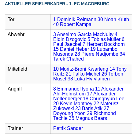
AKTUELLER SPIELERKADER - 1. FC MAGDEBURG
Tor
1 Dominik Reimann
30 Noah Kruth
40 Robert Kampa
Abwehr
3 Anselmo García MacNulty
4
Eldin Dzogovic
5 Tobias Müller
6
Paul Jaeckel
7 Herbert Bockhorn
15 Daniel Heber
19 Lubambo
Musonda
28 Pierre Nadjombe
34
Tarek Chahed
Mittelfeld
10 Moritz-Broni Kwarteng
14 Tony
Reitz
21 Falko Michel
26 Torben
Müsel
38 Luka Hyryläinen
Angriff
8 Emmanuel Iyoha
11 Alexander
Ahl-Holmström
17 Alexander
Nollenberger
18 Chunghyun Lee
20 Kevin Manthey
22 Mateusz
Zukowski
23 Baris Atik
27
Doyoung Yoon
29 Richmond
Tachie
35 Magnus Baars
Trainer
Petrik Sander